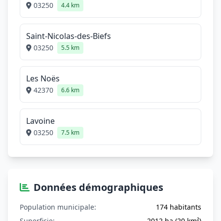
03250
4.4 km
Saint-Nicolas-des-Biefs
03250
5.5 km
Les Noës
42370
6.6 km
Lavoine
03250
7.5 km
Données démographiques
Population municipale:
174 habitants
Superficie:
2012 ha (20 km²)