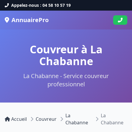
Appelez-nous : 04 58 10 57 19
AnnuairePro
Couvreur à La
Chabanne
La Chabanne - Service couvreur
professionnel
La
La
Accueil
Couvreur
Chabanne
Chabanne