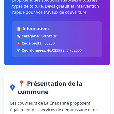
proposent des solutions adaptées à tous les
types de toiture. Devis gratuit et intervention
rapide pour vos travaux de couverture.
📋 Informations
🏷️
Catégorie:
Couvreur
📮
Code postal:
03250
🌍
Coordonnées:
46.023998, 3.752000
📍 Présentation de la
commune
Les couvreurs de La Chabanne proposent
également des services de démoussage et de