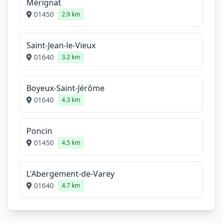
Mérignat
01450
2.9 km
Saint-Jean-le-Vieux
01640
3.2 km
Boyeux-Saint-Jérôme
01640
4.3 km
Poncin
01450
4.5 km
L'Abergement-de-Varey
01640
4.7 km