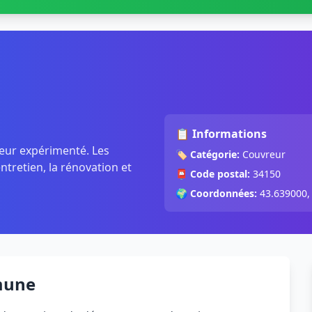
📋 Informations
reur expérimenté. Les
🏷️
Catégorie:
Couvreur
ntretien, la rénovation et
📮
Code postal:
34150
🌍
Coordonnées:
43.639000,
mune