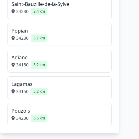
Saint-Bauzille-de-la-Sylve
34230
3.4 km
Popian
34230
3.7 km
Aniane
34150
5.2 km
Lagamas
34150
5.2 km
Pouzols
34230
5.6 km