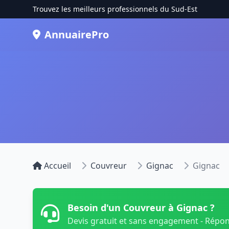
Trouvez les meilleurs professionnels du Sud-Est
AnnuairePro
Accueil
Couvreur
Gignac
Gignac
Besoin d'un Couvreur à Gignac ?
Devis gratuit et sans engagement - Répo