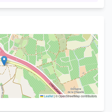
Voir sur OpenStreetMap
Leaflet
|
© OpenStreetMap contributors