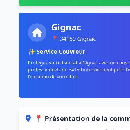
Gignac
📍 34150 Gignac
✨ Service Couvreur
Protégez votre habitat à Gignac avec un couv
professionnels du 34150 interviennent pour l'e
l'isolation de votre toit.
📍 Présentation de la com