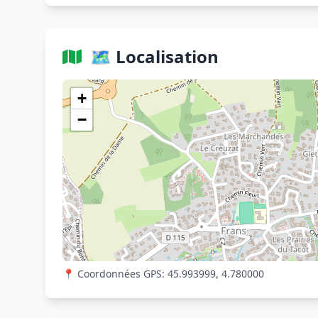
🗺️ Localisation
+
−
📍 Coordonnées GPS: 45.993999, 4.780000