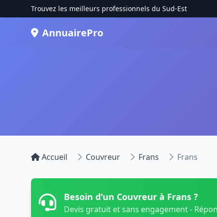
Trouvez les meilleurs professionnels du Sud-Est
AnnuairePro
Accueil
Couvreur
Frans
Frans
Besoin d'un Couvreur à Frans ?
Devis gratuit et sans engagement - Répo