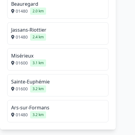
Beauregard
01480
2.0 km
Jassans-Riottier
01480
2.4 km
Misérieux
01600
3.1 km
Sainte-Euphémie
01600
3.2 km
Ars-sur-Formans
01480
3.2 km