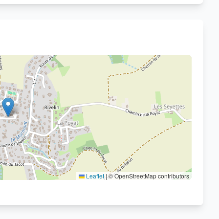
Voir sur OpenStreetMap
Leaflet
|
© OpenStreetMap contributors