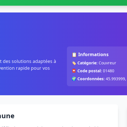
📋 Informations
t des solutions adaptées à
🏷️
Catégorie:
Couvreur
rvention rapide pour vos
📮
Code postal:
01480
🌍
Coordonnées:
45.993999,
mune