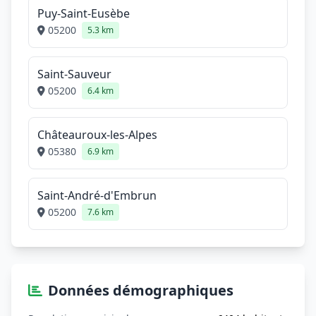
Puy-Saint-Eusèbe
05200
5.3 km
Saint-Sauveur
05200
6.4 km
Châteauroux-les-Alpes
05380
6.9 km
Saint-André-d'Embrun
05200
7.6 km
Données démographiques