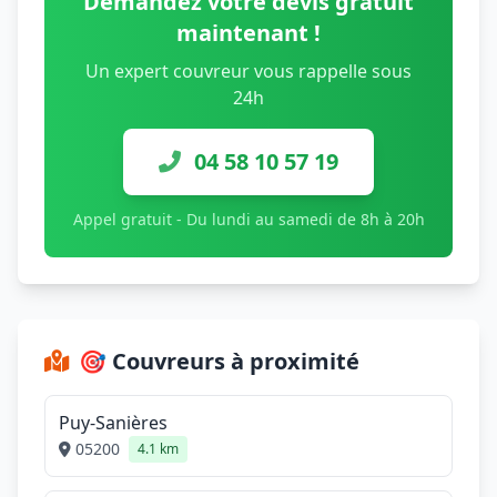
Demandez votre devis gratuit
maintenant !
Un expert couvreur vous rappelle sous
24h
04 58 10 57 19
Appel gratuit - Du lundi au samedi de 8h à 20h
🎯 Couvreurs à proximité
Puy-Sanières
05200
4.1 km