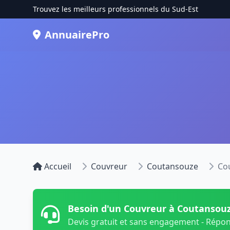
Trouvez les meilleurs professionnels du Sud-Est
AnnuairePro
Accueil
Couvreur
Coutansouze
Co
Besoin d'un Couvreur à Coutansouz
Devis gratuit et sans engagement - Répo