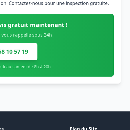
tion. Contactez-nous pour une inspection gratuite.
is gratuit maintenant !
 vous rappelle sous 24h
58 10 57 19
undi au samedi de 8h à 20h
es
Plan du Site