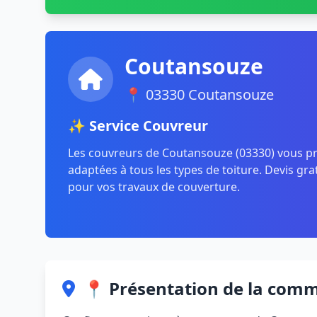
Coutansouze
📍 03330 Coutansouze
✨ Service Couvreur
Les couvreurs de Coutansouze (03330) vous p
adaptées à tous les types de toiture. Devis gra
pour vos travaux de couverture.
📍 Présentation de la com