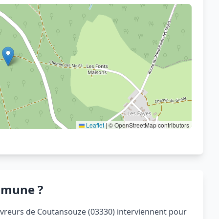
Voir sur OpenStreetMap
Leaflet
|
© OpenStreetMap contributors
mmune ?
ouvreurs de Coutansouze (03330) interviennent pour