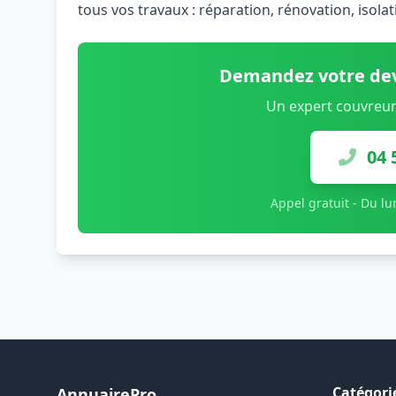
tous vos travaux : réparation, rénovation, isola
Demandez votre dev
Un expert couvreur
04 
Appel gratuit - Du l
Catégori
AnnuairePro