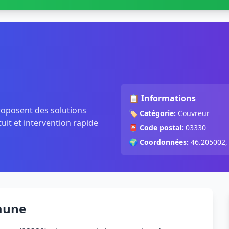
📋 Informations
roposent des solutions
🏷️
Catégorie:
Couvreur
tuit et intervention rapide
📮
Code postal:
03330
🌍
Coordonnées:
46.205002,
mune