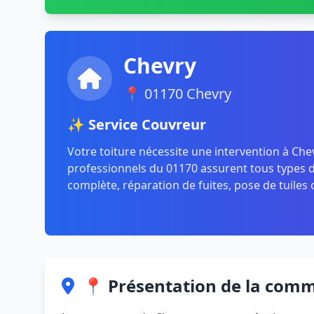
Chevry
📍 01170 Chevry
✨ Service Couvreur
Votre toiture nécessite une intervention à Che
professionnels du 01170 assurent tous types de
complète, réparation de fuites, pose de tuiles 
📍 Présentation de la com