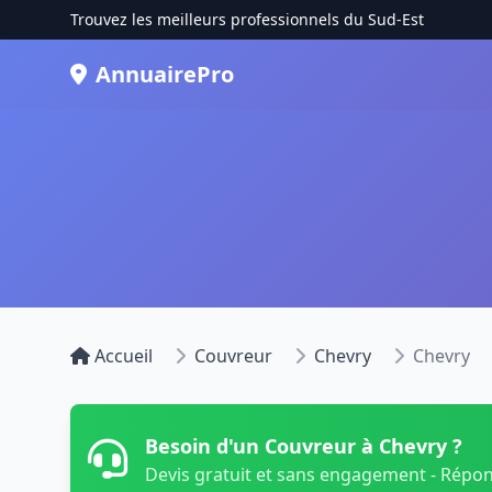
Trouvez les meilleurs professionnels du Sud-Est
AnnuairePro
Accueil
Couvreur
Chevry
Chevry
Besoin d'un Couvreur à Chevry ?
Devis gratuit et sans engagement - Répo