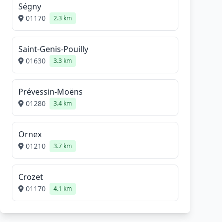
Ségny
01170
2.3 km
Saint-Genis-Pouilly
01630
3.3 km
Prévessin-Moëns
01280
3.4 km
Ornex
01210
3.7 km
Crozet
01170
4.1 km