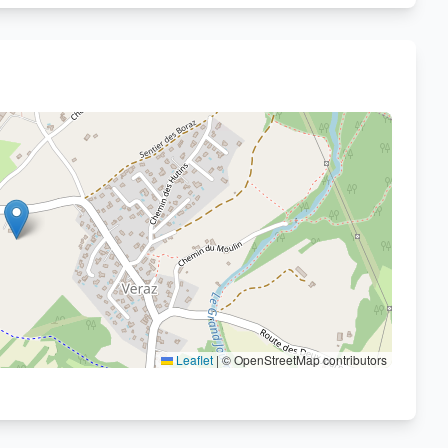
Voir sur OpenStreetMap
Leaflet
|
© OpenStreetMap contributors