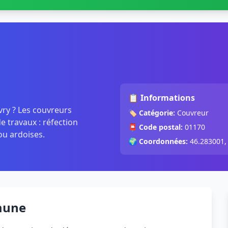
📋 Informations
vry ? Les couvreurs
🏷️
Catégorie:
Couvreur
 travaux : réfection
📮
Code postal:
01170
ou ardoises.
🌍
Coordonnées:
46.283001,
mune