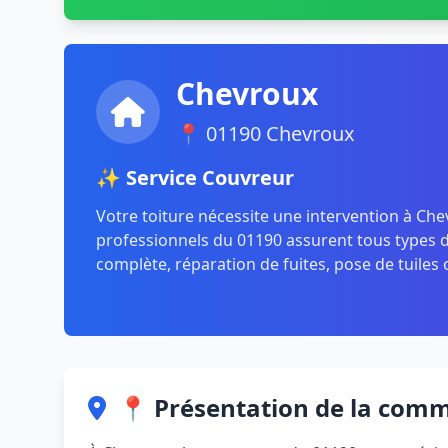
Chevroux
📍 01190 Chevroux
✨ Service Couvreur
Votre toiture nécessite une intervention à Ch
professionnels du 01190 assurent tous types de
complète, réparation de fuites, pose de tuiles 
📍 Présentation de la com