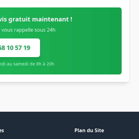
is gratuit maintenant !
 vous rappelle sous 24h
58 10 57 19
undi au samedi de 8h à 20h
es
Plan du Site