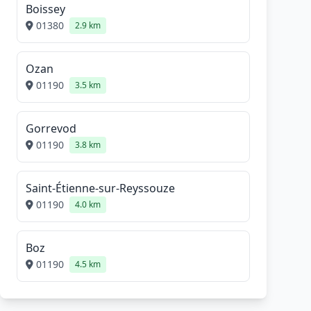
Boissey
01380
2.9 km
Ozan
01190
3.5 km
Gorrevod
01190
3.8 km
Saint-Étienne-sur-Reyssouze
01190
4.0 km
Boz
01190
4.5 km