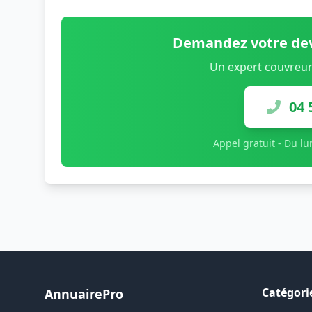
Demandez votre dev
Un expert couvreur
04 
Appel gratuit - Du l
Catégori
AnnuairePro