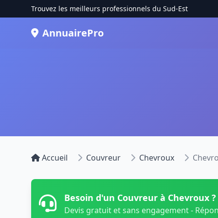
Trouvez les meilleurs professionnels du Sud-Est
AnnuairePro
Accueil
Couvreur
Chevroux
Chevr
Besoin d'un Couvreur à Chevroux ?
Devis gratuit et sans engagement - Répo