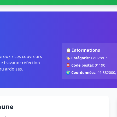
📋 Informations
evroux ? Les couvreurs
🏷️
Catégorie:
Couvreur
 travaux : réfection
📮
Code postal:
01190
ou ardoises.
🌍
Coordonnées:
46.382000,
mune