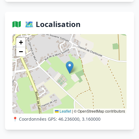
🗺️ Localisation
Voir sur OpenStreetMap
+
−
Leaflet
|
© OpenStreetMap contributors
📍 Coordonnées GPS: 46.236000, 3.160000