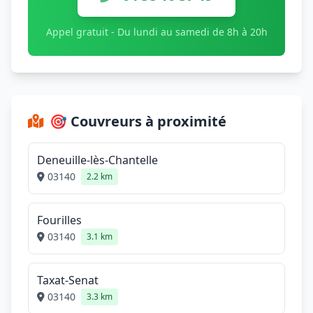
Appel gratuit - Du lundi au samedi de 8h à 20h
🎯 Couvreurs à proximité
Deneuille-lès-Chantelle
03140
2.2 km
Fourilles
03140
3.1 km
Taxat-Senat
03140
3.3 km