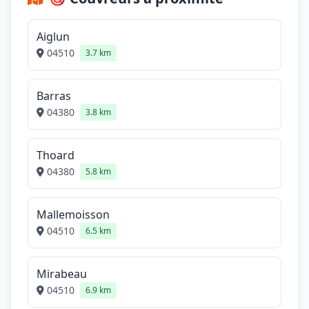
Aiglun
04510
3.7 km
Barras
04380
3.8 km
Thoard
04380
5.8 km
Mallemoisson
04510
6.5 km
Mirabeau
04510
6.9 km