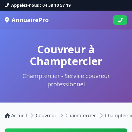
Appelez-nous : 04 58 10 57 19
AnnuairePro
Couvreur à
Champtercier
Champtercier - Service couvreur
professionnel
Accueil
Couvreur
Champtercier
Champterci