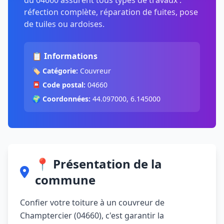
du 04660 assurent tous types de travaux :
réfection complète, réparation de fuites, pose
de tuiles ou ardoises.
📋 Informations
🏷️
Catégorie:
Couvreur
📮
Code postal:
04660
🌍
Coordonnées:
44.097000, 6.145000
📍 Présentation de la
commune
Confier votre toiture à un couvreur de
Champtercier (04660), c'est garantir la