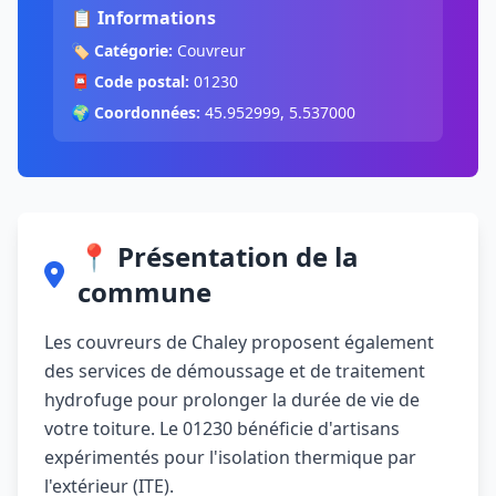
📋 Informations
🏷️
Catégorie:
Couvreur
📮
Code postal:
01230
🌍
Coordonnées:
45.952999, 5.537000
📍 Présentation de la
commune
Les couvreurs de Chaley proposent également
des services de démoussage et de traitement
hydrofuge pour prolonger la durée de vie de
votre toiture. Le 01230 bénéficie d'artisans
expérimentés pour l'isolation thermique par
l'extérieur (ITE).