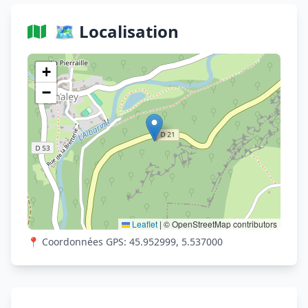
🗺️ Localisation
Voir sur OpenStreetMap
+
−
Leaflet
|
© OpenStreetMap contributors
📍 Coordonnées GPS: 45.952999, 5.537000