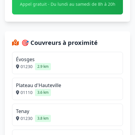
Appel gratuit - Du lundi au samedi de 8h à 20h
🎯 Couvreurs à proximité
Évosges
01230
2.9 km
Plateau d'Hauteville
01110
3.6 km
Tenay
01230
3.8 km