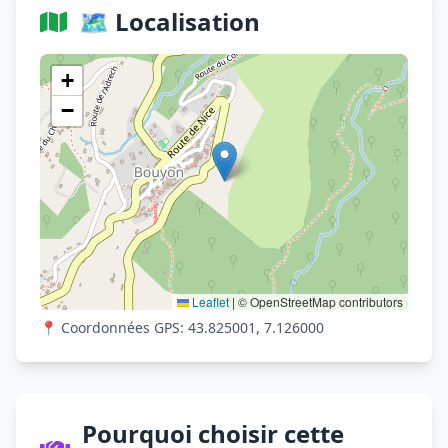
🗺️ Localisation
Voir sur OpenStreetMap
+
−
Leaflet
|
© OpenStreetMap contributors
📍 Coordonnées GPS: 43.825001, 7.126000
Pourquoi choisir cette