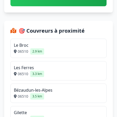
🎯 Couvreurs à proximité
Le Broc
06510
2.9 km
Les Ferres
06510
3.3 km
Bézaudun-les-Alpes
06510
3.5 km
Gilette