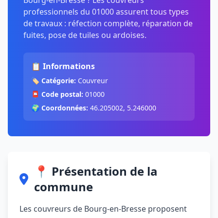
Bourg-en-Bresse ? Les couvreurs
professionnels du 01000 assurent tous types
de travaux : réfection complète, réparation de
fuites, pose de tuiles ou ardoises.
📋 Informations
🏷️
Catégorie:
Couvreur
📮
Code postal:
01000
🌍
Coordonnées:
46.205002, 5.246000
📍 Présentation de la
commune
Les couvreurs de Bourg-en-Bresse proposent