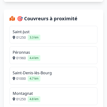
🎯 Couvreurs à proximité
Saint-Just
01250
3.3 km
Péronnas
01960
4.4 km
Saint-Denis-lès-Bourg
01000
4.7 km
Montagnat
01250
4.8 km