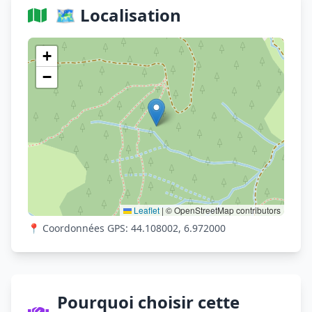
🗺️ Localisation
Voir sur OpenStreetMap
+
−
Leaflet
|
© OpenStreetMap contributors
📍 Coordonnées GPS: 44.108002, 6.972000
Pourquoi choisir cette