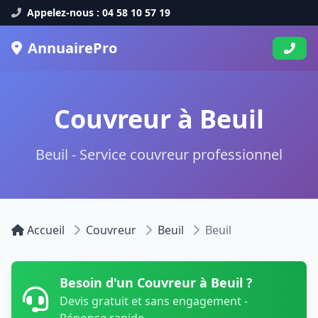
Appelez-nous : 04 58 10 57 19
AnnuairePro
Couvreur à Beuil
Beuil - Service couvreur professionnel
Accueil
Couvreur
Beuil
Beuil
Besoin d'un Couvreur à Beuil ?
Devis gratuit et sans engagement -