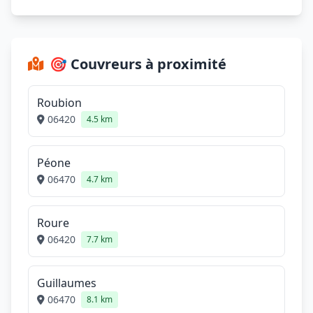
🎯 Couvreurs à proximité
Roubion
06420
4.5 km
Péone
06470
4.7 km
Roure
06420
7.7 km
Guillaumes
06470
8.1 km