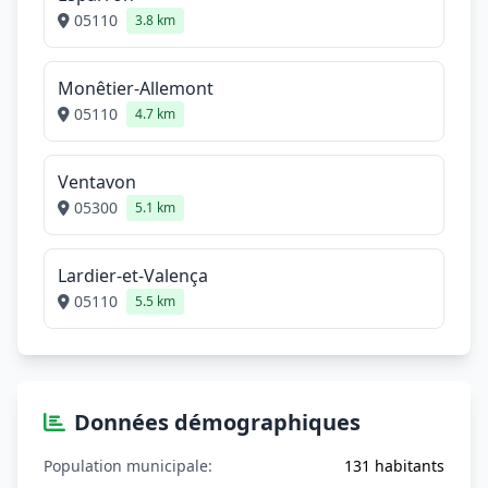
05110
3.8 km
Monêtier-Allemont
05110
4.7 km
Ventavon
05300
5.1 km
Lardier-et-Valença
05110
5.5 km
Données démographiques
Population municipale:
131 habitants