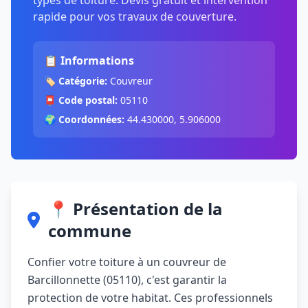
types de toiture. Devis gratuit et intervention
rapide pour vos travaux de couverture.
📋 Informations
🏷️
Catégorie:
Couvreur
📮
Code postal:
05110
🌍
Coordonnées:
44.430000, 5.906000
📍 Présentation de la
commune
Confier votre toiture à un couvreur de
Barcillonnette (05110), c'est garantir la
protection de votre habitat. Ces professionnels