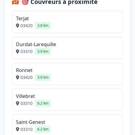
🎯 Couvreurs à proximité
Terjat
03420
3.8 km
Durdat-Larequille
03310
3.9 km
Ronnet
03420
3.9 km
Villebret
03310
6.2 km
Saint-Genest
03310
6.2 km